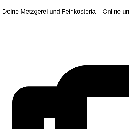
Zum
Erforderlich
Erforder
Deine Metzgerei und Feinkosteria – Online un
Inhalt
springen