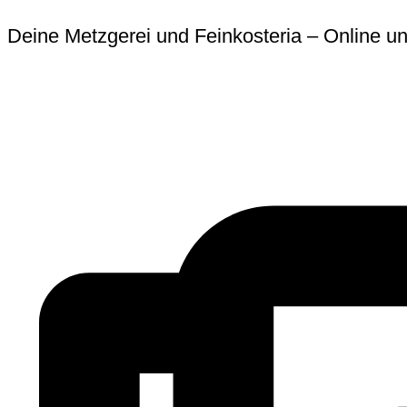
Zum
Erforderlich
Erforder
Deine Metzgerei und Feinkosteria – Online un
Inhalt
springen