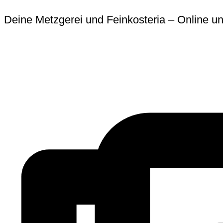
Zum
Erforderlich
Erforder
Deine Metzgerei und Feinkosteria – Online un
Inhalt
springen