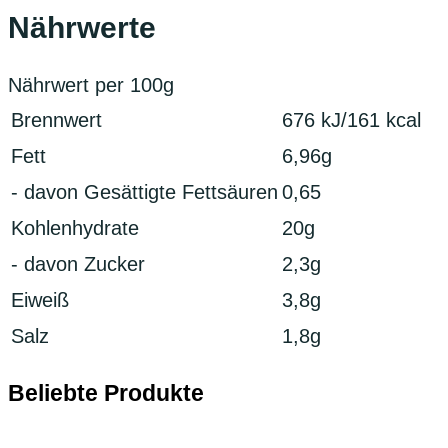
Nährwerte
Nährwert per 100g
Brennwert
676 kJ/161 kcal
Fett
6,96g
- davon Gesättigte Fettsäuren
0,65
Kohlenhydrate
20g
- davon Zucker
2,3g
Eiweiß
3,8g
Salz
1,8g
Beliebte Produkte