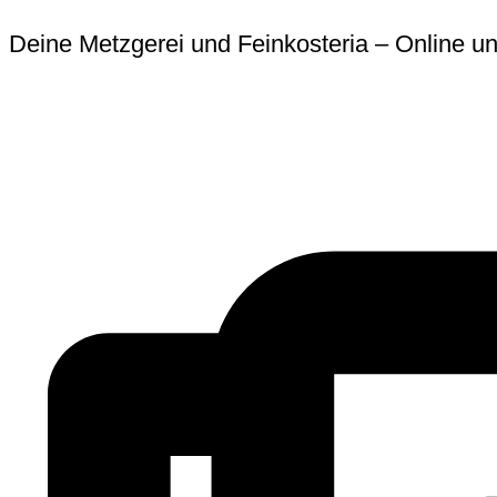
Zum
Erforderlich
Erforder
Deine Metzgerei und Feinkosteria – Online un
Inhalt
springen