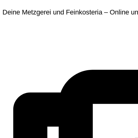
Zum
Erforderlich
Erforder
Deine Metzgerei und Feinkosteria – Online un
Inhalt
springen