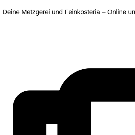
Zum
Erforderlich
Erforder
Deine Metzgerei und Feinkosteria – Online un
Inhalt
springen