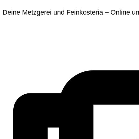
Zum
Erforderlich
Erforder
Deine Metzgerei und Feinkosteria – Online un
Inhalt
springen