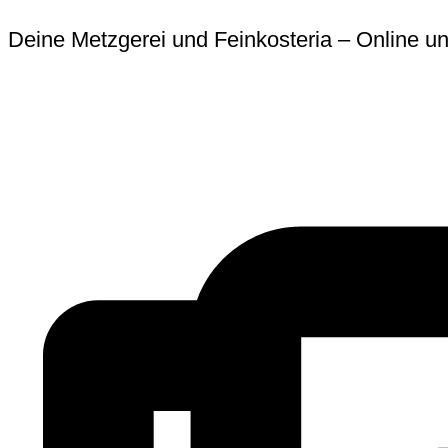
Zum
Erforderlich
Erforder
Deine Metzgerei und Feinkosteria – Online un
Inhalt
springen