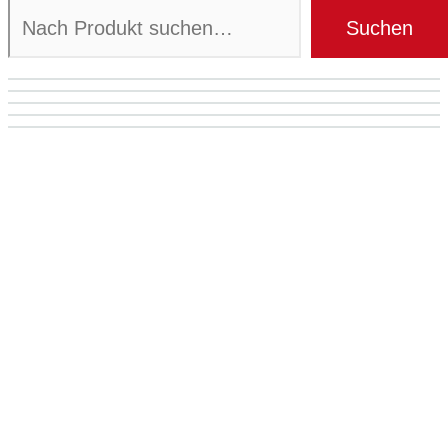
Suchen
Mein Konto
Zum Shop
Gutscheine
Unsere Stores
Rheurdt / TABLE Restaurant
Meerbusch
Pulheim-Brauweiler
Vorbestellung