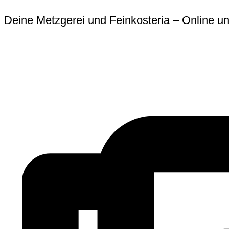
Zum
Erforderlich
Erforder
Deine Metzgerei und Feinkosteria – Online un
Inhalt
springen