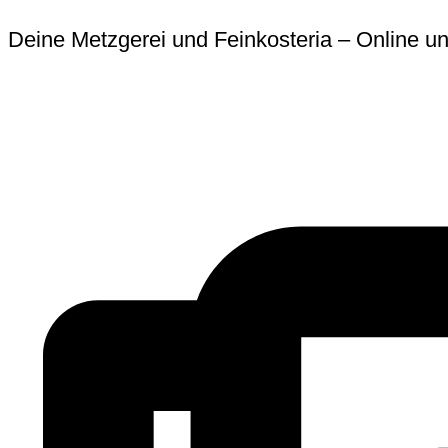
Zum
Erforderlich
Erforder
Deine Metzgerei und Feinkosteria – Online un
Inhalt
springen